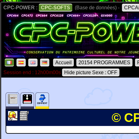
CPC-POWER :
CPC-SOFTS
(Base de données) -
CPCAr
Accueil
20154 PROGRAMMES
Session end : 12h00m00s
Hide picture Sexe : OFF
© CP