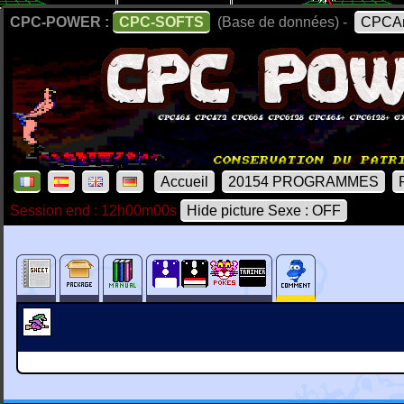
CPC-POWER :
CPC-SOFTS
(Base de données) -
CPCAr
Accueil
20154 PROGRAMMES
Session end : 12h00m00s
Hide picture Sexe : OFF