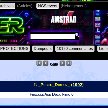
rchives
(Articles) -
NGServers
(Hébergement)
PROTECTIONS
Dumpeurs
10120 commentaires
Lien
8465
© _Public_Domain_ (
1992
)
Fraggle And Duck Intro 6