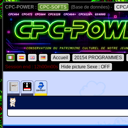
CPC-POWER :
CPC-SOFTS
(Base de données) -
CPCA
Accueil
20154 PROGRAMMES
Session end : 12h00m00s
Hide picture Sexe : OFF