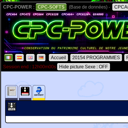
CPC-POWER :
CPC-SOFTS
(Base de données) -
CPCAr
Accueil
20154 PROGRAMMES
Session end : 12h00m00s
Hide picture Sexe : OFF