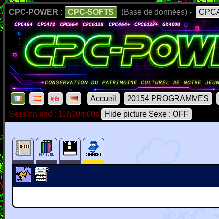
CPC-POWER :
CPC-SOFTS
(Base de données) -
CPCA
Accueil
20154 PROGRAMMES
Session end : 12h00m00s
Hide picture Sexe : OFF