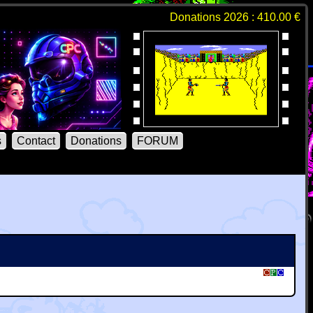
Donations 2026 : 410.00 €
s
Contact
Donations
FORUM