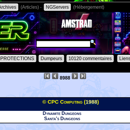
rchives
(Articles) -
NGServers
(Hébergement)
PROTECTIONS
Dumpeurs
10120 commentaires
Lien
8988
© CPC Computing (
1988
)
Dynamite Dungeons
Santa's Dungeons