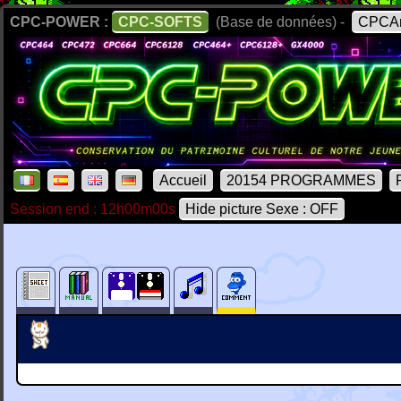
CPC-POWER :
CPC-SOFTS
(Base de données) -
CPCAr
Accueil
20154 PROGRAMMES
Session end : 12h00m00s
Hide picture Sexe : OFF