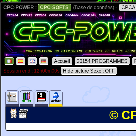
CPC-POWER :
CPC-SOFTS
(Base de données) -
CPCAr
Accueil
20154 PROGRAMMES
Session end : 12h00m00s
Hide picture Sexe : OFF
© CP