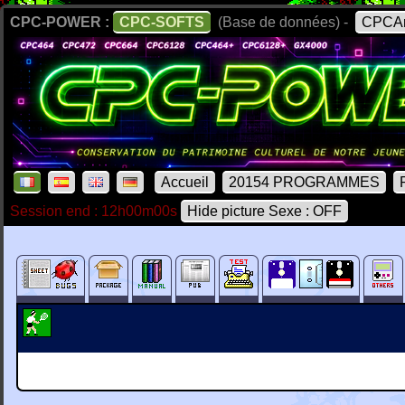
CPC-POWER :
CPC-SOFTS
(Base de données) -
CPCAr
Accueil
20154 PROGRAMMES
Session end : 12h00m00s
Hide picture Sexe : OFF