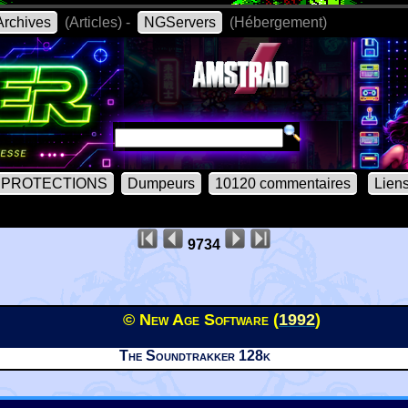
rchives
(Articles) -
NGServers
(Hébergement)
PROTECTIONS
Dumpeurs
10120 commentaires
Lien
9734
© New Age Software (
1992
)
The Soundtrakker 128k