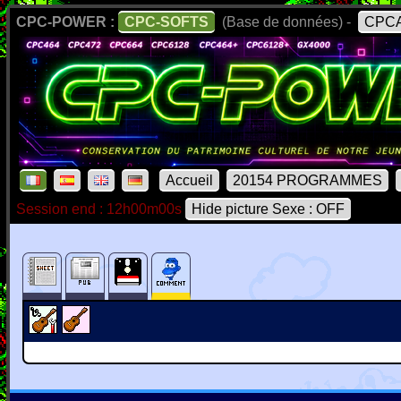
CPC-POWER :
CPC-SOFTS
(Base de données) -
CPCA
Accueil
20154 PROGRAMMES
Session end : 12h00m00s
Hide picture Sexe : OFF