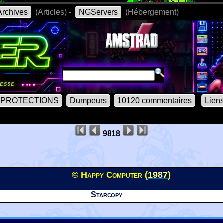
rchives
(Articles) -
NGServers
(Hébergement)
PROTECTIONS
Dumpeurs
10120 commentaires
Lien
9818
© Happy Computer (
1987
)
Starcopy