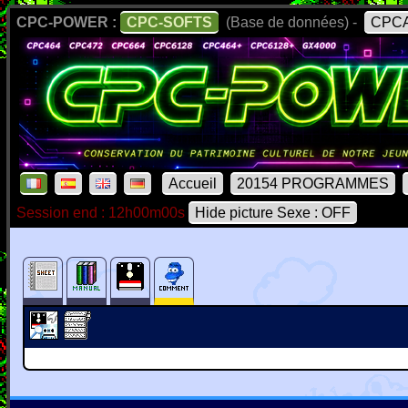
CPC-POWER :
CPC-SOFTS
(Base de données) -
CPCA
Accueil
20154 PROGRAMMES
Session end : 12h00m00s
Hide picture Sexe : OFF