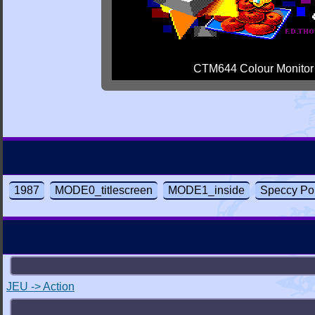
CTM644 Colour Monitor
1987
MODE0_titlescreen
MODE1_inside
Speccy Po
JEU -> Action