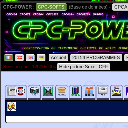
CPC-POWER :
CPC-SOFTS
(Base de données) -
CPCAr
Accueil
20154 PROGRAMMES
Session end : 12h00m00s
Hide picture Sexe : OFF