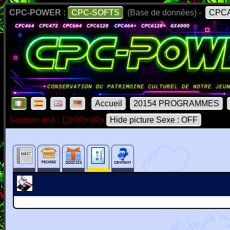
CPC-POWER :
CPC-SOFTS
(Base de données) -
CPCA
Accueil
20154 PROGRAMMES
Session end : 12h00m00s
Hide picture Sexe : OFF