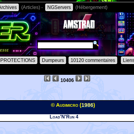
rchives
(Articles) -
NGServers
(Hébergement)
PROTECTIONS
Dumpeurs
10120 commentaires
Lien
10406
© Audimicro (
1986
)
Load'N'Run 4