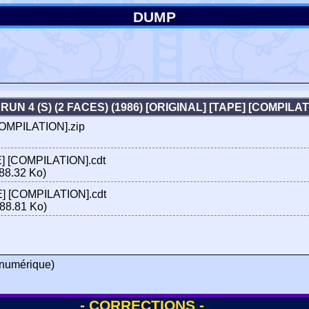
DUMP
RUN 4 (S) (2 FACES) (1986) [ORIGINAL] [TAPE] [COMPIL
[COMPILATION].zip
PE] [COMPILATION].cdt
88.32 Ko)
PE] [COMPILATION].cdt
88.81 Ko)
numérique)
- CORRECTIONS -