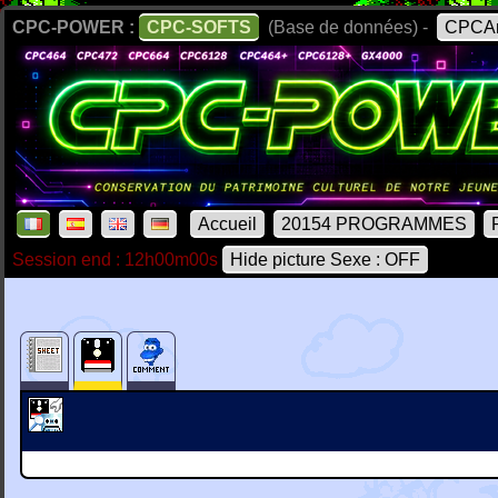
CPC-POWER :
CPC-SOFTS
(Base de données) -
CPCAr
Accueil
20154 PROGRAMMES
Session end : 12h00m00s
Hide picture Sexe : OFF