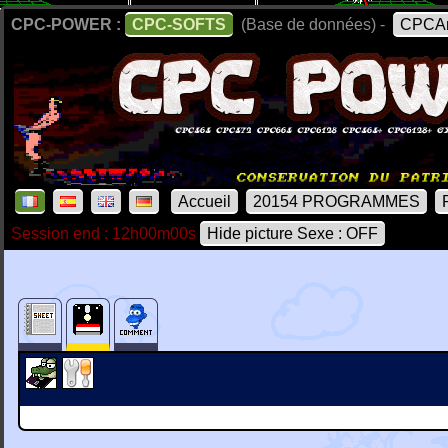
CPC-POWER :
CPC-SOFTS
(Base de données) -
CPCAr
Accueil
20154 PROGRAMMES
Session end : 12h00m00s
Hide picture Sexe : OFF