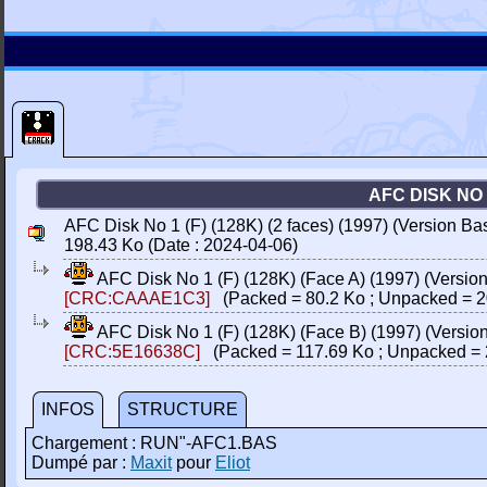
AFC DISK NO 
AFC Disk No 1 (F) (128K) (2 faces) (1997) (Version B
198.43 Ko (Date : 2024-04-06)
AFC Disk No 1 (F) (128K) (Face A) (1997) (Versio
[CRC:CAAAE1C3]
(Packed = 80.2 Ko ; Unpacked = 2
AFC Disk No 1 (F) (128K) (Face B) (1997) (Versi
[CRC:5E16638C]
(Packed = 117.69 Ko ; Unpacked = 
INFOS
STRUCTURE
Chargement : RUN"-AFC1.BAS
Dumpé par :
Maxit
pour
Eliot