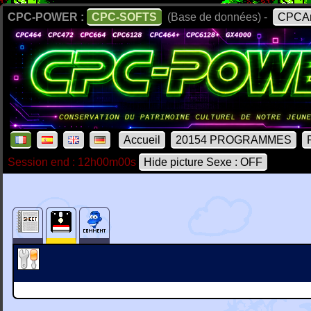
CPC-POWER :
CPC-SOFTS
(Base de données) -
CPCAr
Accueil
20154 PROGRAMMES
Session end : 12h00m00s
Hide picture Sexe : OFF