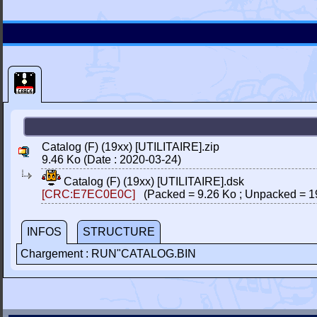
Catalog (F) (19xx) [UTILITAIRE].zip
9.46 Ko (Date : 2020-03-24)
Catalog (F) (19xx) [UTILITAIRE].dsk
[CRC:E7EC0E0C]
(Packed = 9.26 Ko ; Unpacked = 1
INFOS
STRUCTURE
Chargement : RUN"CATALOG.BIN