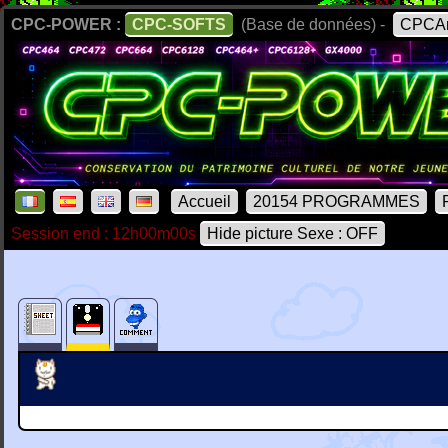
CPC-POWER :
CPC-SOFTS
(Base de données) -
CPCAr
Accueil
20154 PROGRAMMES
Session end : 12h00m00s
Hide picture Sexe : OFF