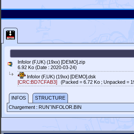
Infolor (F,UK) (19xx) [DEMO].zip
6.92 Ko (Date : 2020-03-24)
Infolor (F,UK) (19xx) [DEMO].dsk
[CRC:BD7CFAB3]
(Packed = 6.72 Ko ; Unpacked = 1
INFOS
STRUCTURE
Chargement : RUN"INFOLOR.BIN