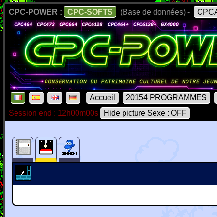
CPC-POWER :
CPC-SOFTS
(Base de données) -
CPCA
Accueil
20154 PROGRAMMES
Session end : 12h00m00s
Hide picture Sexe : OFF