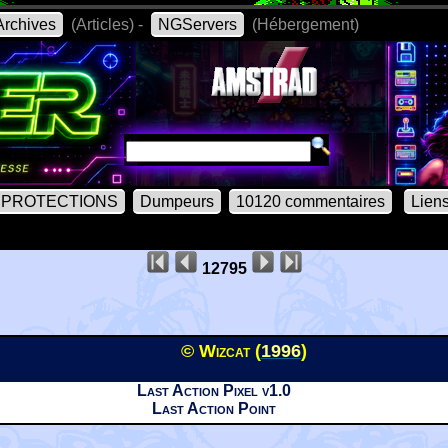
rchives
(Articles) -
NGServers
(Hébergement)
PROTECTIONS
Dumpeurs
10120 commentaires
Lien
12795
© Wizcat (
1996
)
Last Action Pixel v1.0
Last Action Point