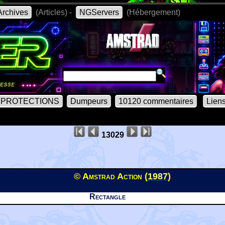
rchives
(Articles) -
NGServers
(Hébergement)
PROTECTIONS
Dumpeurs
10120 commentaires
Lien
13029
© Amstrad Action (
1987
)
Rectangle