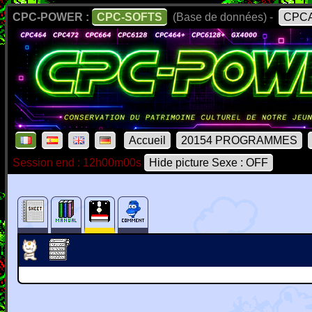
CPC-POWER :
CPC-SOFTS
(Base de données) -
CPCA
Accueil
20154 PROGRAMMES
Session end : 12h00m00s
Hide picture Sexe : OFF