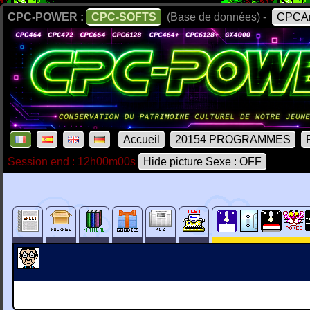
CPC-POWER :
CPC-SOFTS
(Base de données) -
CPCAr
Accueil
20154 PROGRAMMES
Session end : 12h00m00s
Hide picture Sexe : OFF