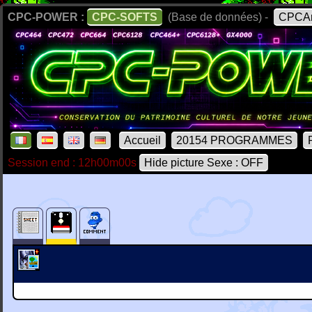
CPC-POWER :
CPC-SOFTS
(Base de données) -
CPCAr
Accueil
20154 PROGRAMMES
Session end : 12h00m00s
Hide picture Sexe : OFF