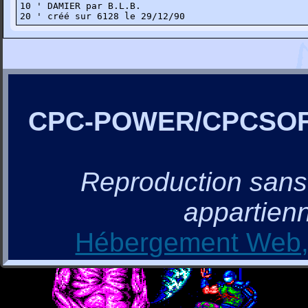
10 ' DAMIER par B.L.B.

20 ' créé sur 6128 le 29/12/90
CPC-POWER/CPCSO
Reproduction sans a
appartienn
Hébergement Web, 