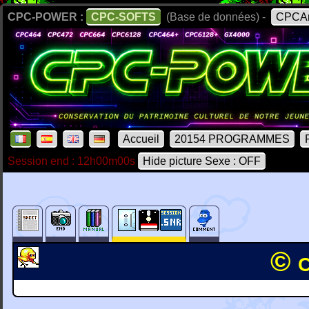
CPC-POWER :
CPC-SOFTS
(Base de données) -
CPCAr
Accueil
20154 PROGRAMMES
Session end : 12h00m00s
Hide picture Sexe : OFF
© 