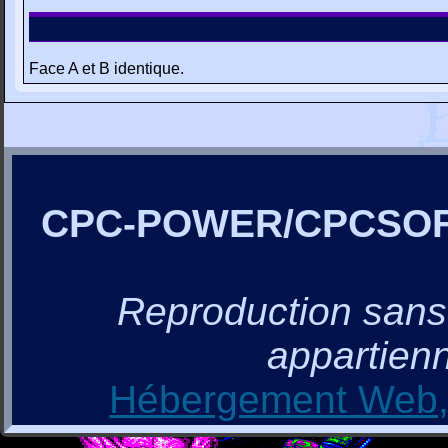
Face A et B identique.
CPC-POWER/CPCSO
Reproduction sans a
appartienn
Hébergement Web, 