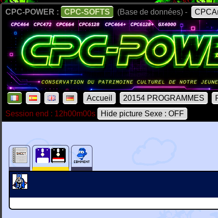
CPC-POWER :
CPC-SOFTS
(Base de données) -
CPCAr
Accueil
20154 PROGRAMMES
Session end : 12h00m00s
Hide picture Sexe : OFF