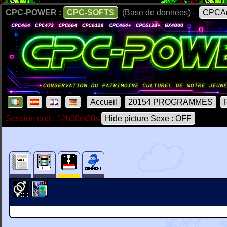
CPC-POWER :
CPC-SOFTS
(Base de données) -
CPCAr
Accueil
20154 PROGRAMMES
Session end : 12h00m00s
Hide picture Sexe : OFF