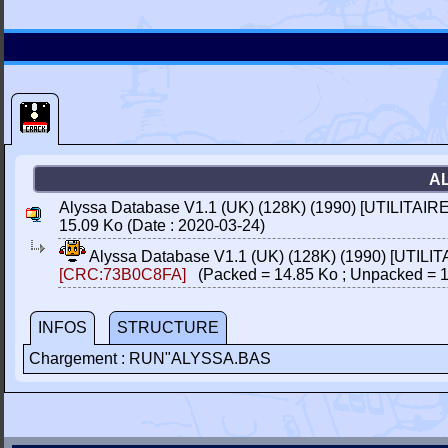
AL
Alyssa Database V1.1 (UK) (128K) (1990) [UTILITAIRE
15.09 Ko (Date : 2020-03-24)
Alyssa Database V1.1 (UK) (128K) (1990) [UTILIT
[CRC:73B0C8FA]
(Packed = 14.85 Ko ; Unpacked = 1
INFOS
STRUCTURE
Chargement : RUN"ALYSSA.BAS