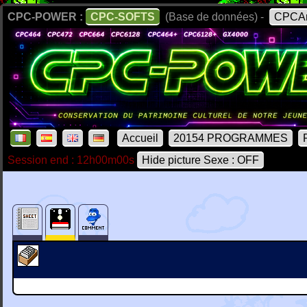
CPC-POWER :
CPC-SOFTS
(Base de données) -
CPCAr
Accueil
20154 PROGRAMMES
Session end : 12h00m00s
Hide picture Sexe : OFF