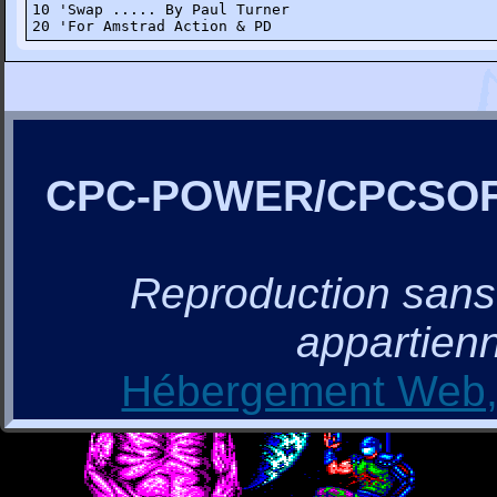
10 'Swap ..... By Paul Turner

20 'For Amstrad Action & PD
CPC-POWER/CPCSO
Reproduction sans a
appartienn
Hébergement Web, 