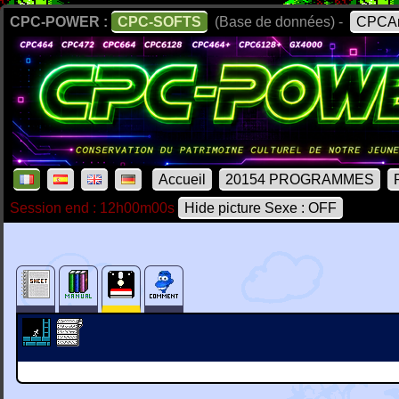
CPC-POWER :
CPC-SOFTS
(Base de données) -
CPCAr
Accueil
20154 PROGRAMMES
Session end : 12h00m00s
Hide picture Sexe : OFF