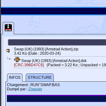
Swap (UK) (1993) [Amstrad Action].zip
3.42 Ko (Date : 2020-03-24)
Swap (UK) (1993) [Amstrad Action].dsk
[CRC:396D47C6]
(Packed = 3.22 Ko ; Unpacked = 19
INFOS
STRUCTURE
Chargement : RUN"SWAP.BAS
Dumpé par :
Zisquier