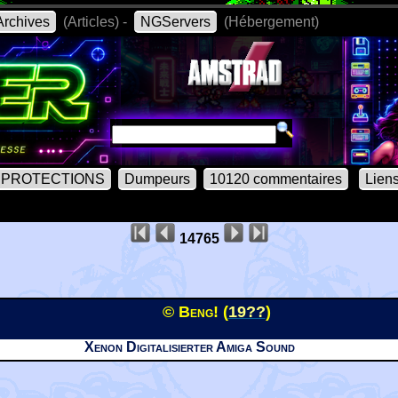
rchives
(Articles) -
NGServers
(Hébergement)
PROTECTIONS
Dumpeurs
10120 commentaires
Lien
14765
© Beng! (
19??
)
Xenon Digitalisierter Amiga Sound