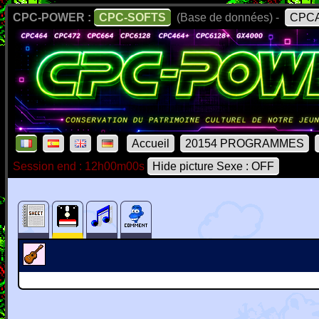
CPC-POWER :
CPC-SOFTS
(Base de données) -
CPCA
Accueil
20154 PROGRAMMES
Session end : 12h00m00s
Hide picture Sexe : OFF