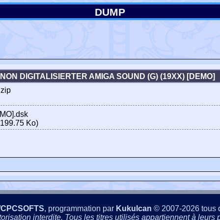
DUMP
NON DIGITALISIERTER AMIGA SOUND (G) (19XX) [DEMO
zip
EMO].dsk
199.75 Ko)
/CPCSOFTS
, programmation par
Kukulcan
© 2007-2026 tous d
isation interdite. Tous les titres utilisés appartiennent à leurs p