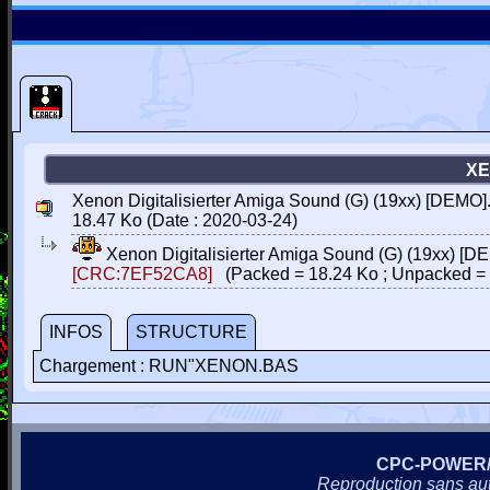
XE
Xenon Digitalisierter Amiga Sound (G) (19xx) [DEMO].
18.47 Ko (Date : 2020-03-24)
Xenon Digitalisierter Amiga Sound (G) (19xx) [D
[CRC:7EF52CA8]
(Packed = 18.24 Ko ; Unpacked = 
INFOS
STRUCTURE
Chargement : RUN"XENON.BAS
CPC-POWER
Reproduction sans autor