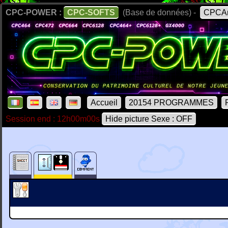
CPC-POWER :
CPC-SOFTS
(Base de données) -
CPCAr
Accueil
20154 PROGRAMMES
Session end : 12h00m00s
Hide picture Sexe : OFF