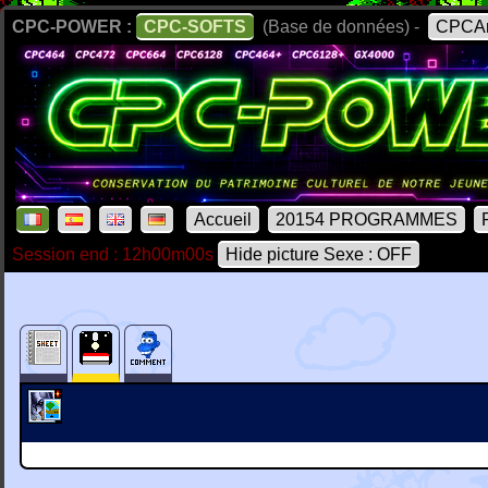
CPC-POWER :
CPC-SOFTS
(Base de données) -
CPCAr
Accueil
20154 PROGRAMMES
Session end : 12h00m00s
Hide picture Sexe : OFF