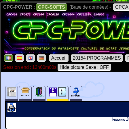
CPC-POWER :
CPC-SOFTS
(Base de données) -
CPCAr
Accueil
20154 PROGRAMMES
Session end : 12h00m00s
Hide picture Sexe : OFF
Indiana 