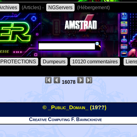
rchives
(Articles) -
NGServers
(Hébergement)
PROTECTIONS
Dumpeurs
10120 commentaires
Lien
16078
© _Public_Domain_ (
19??
)
Creative Computing F. Bavinckhove