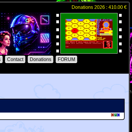
Donations 2026 : 410.00 €
s
Contact
Donations
FORUM