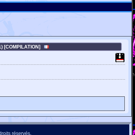
.1) [COMPILATION]
roits réservés.