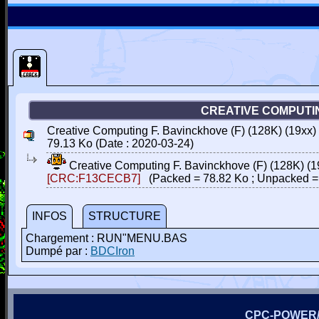
CREATIVE COMPUTING
Creative Computing F. Bavinckhove (F) (128K) (19xx)
79.13 Ko (Date : 2020-03-24)
Creative Computing F. Bavinckhove (F) (128K) (1
[CRC:F13CECB7]
(Packed = 78.82 Ko ; Unpacked =
INFOS
STRUCTURE
Chargement : RUN"MENU.BAS
Dumpé par :
BDCIron
CPC-POWER