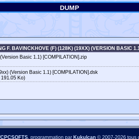
DUMP
 F. BAVINCKHOVE (F) (128K) (19XX) (VERSION BASIC 1
 (Version Basic 1.1) [COMPILATION].zip
9xx) (Version Basic 1.1) [COMPILATION].dsk
 191.05 Ko)
/CPCSOFTS
, programmation par
Kukulcan
© 2007-2026 tous d