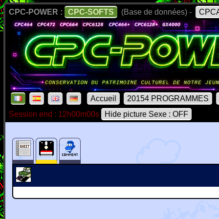
CPC-POWER :
CPC-SOFTS
(Base de données) -
CPCA
Accueil
20154 PROGRAMMES
Session end : 12h00m00s
Hide picture Sexe : OFF