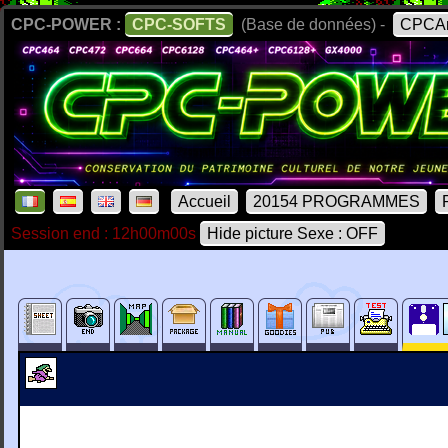
CPC-POWER :
CPC-SOFTS
(Base de données) -
CPCAr
Accueil
20154 PROGRAMMES
Session end : 12h00m00s
Hide picture Sexe : OFF