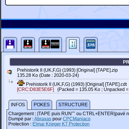
PR
Prehistorik II (UK,F,G) (1993) [Original] [TAPE].zip
135.28 Ko (Date : 2020-03-24)
Prehistorik II (UK,F,G) (1993) [Original] [TAPE].cdt
[CRC:D83E5E6F]
(Packed = 135.05 Ko ; Unpacked =
INFOS
POKES
STRUCTURE
Chargement : |TAPE puis RUN"" ou CTRL+ENTER(pavé n
Dumpé par :
Abraxas
pour
CPCManiaco
Protection :
Elmar Krieger K7 Protection