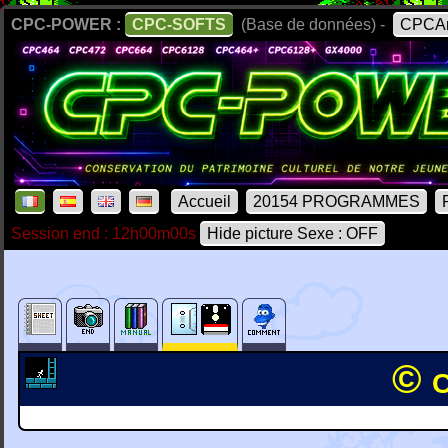
CPC-POWER :
CPC-SOFTS
(Base de données) -
CPCAr
Accueil
20154 PROGRAMMES
Session end : 12h00m00s
Hide picture Sexe : OFF
© 