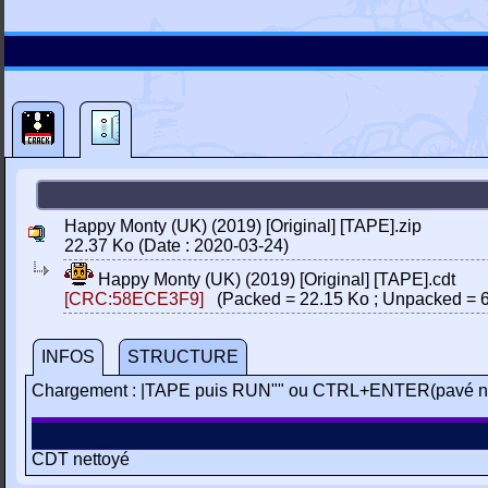
Happy Monty (UK) (2019) [Original] [TAPE].zip
22.37 Ko (Date : 2020-03-24)
Happy Monty (UK) (2019) [Original] [TAPE].cdt
[CRC:58ECE3F9]
(Packed = 22.15 Ko ; Unpacked = 6
INFOS
STRUCTURE
Chargement : |TAPE puis RUN"" ou CTRL+ENTER(pavé n
CDT nettoyé