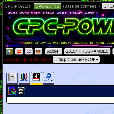
CPC-POWER :
CPC-SOFTS
(Base de données) -
CPCA
Accueil
20154 PROGRAMMES
Session end : 12h00m00s
Hide picture Sexe : OFF