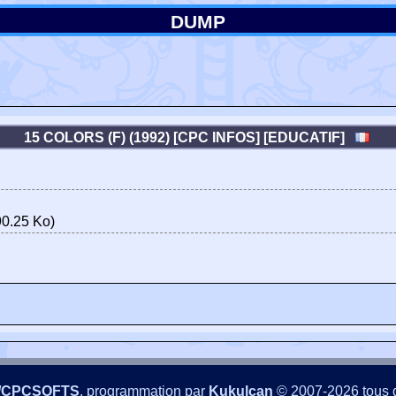
DUMP
15 COLORS (F) (1992) [CPC INFOS] [EDUCATIF]
0.25 Ko)
/CPCSOFTS
, programmation par
Kukulcan
© 2007-2026 tous d