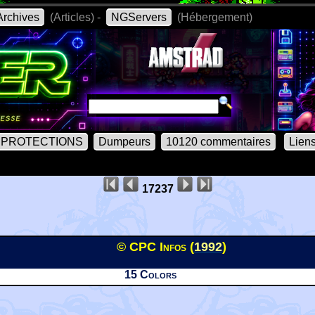
rchives
(Articles) -
NGServers
(Hébergement)
PROTECTIONS
Dumpeurs
10120 commentaires
Lien
17237
© CPC Infos (
1992
)
15 Colors