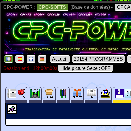
CPC-POWER :
CPC-SOFTS
(Base de données) -
CPCAr
Accueil
20154 PROGRAMMES
Session end : 12h00m00s
Hide picture Sexe : OFF