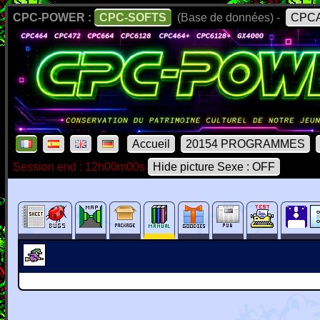
CPC-POWER :
CPC-SOFTS
(Base de données) -
CPCA
Accueil
20154 PROGRAMMES
Session end : 12h00m00s
Hide picture Sexe : OFF