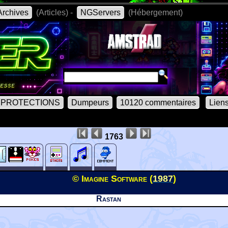
rchives
(Articles) -
NGServers
(Hébergement)
PROTECTIONS
Dumpeurs
10120 commentaires
Lien
1763
© Imagine Software (
1987
)
Rastan