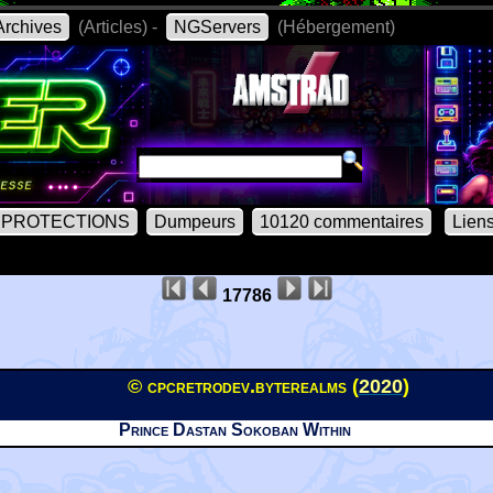
rchives
(Articles) -
NGServers
(Hébergement)
PROTECTIONS
Dumpeurs
10120 commentaires
Lien
17786
© cpcretrodev.byterealms (
2020
)
Prince Dastan Sokoban Within