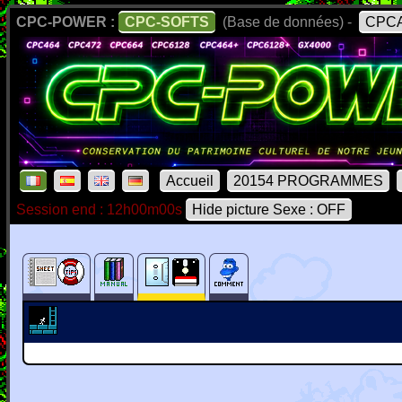
CPC-POWER :
CPC-SOFTS
(Base de données) -
CPCA
Accueil
20154 PROGRAMMES
Session end : 12h00m00s
Hide picture Sexe : OFF