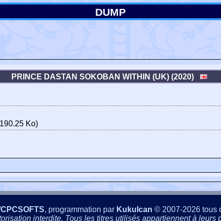
DUMP
PRINCE DASTAN SOKOBAN WITHIN (UK) (2020)
190.25 Ko)
/CPCSOFTS
, programmation par
Kukulcan
© 2007-2026 tous d
isation interdite. Tous les titres utilisés appartiennent à leurs p