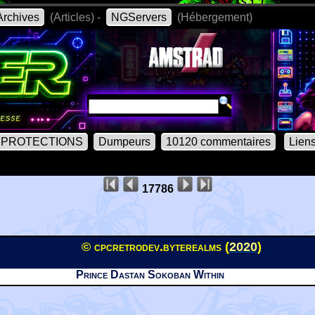
rchives
(Articles) -
NGServers
(Hébergement)
PROTECTIONS
Dumpeurs
10120 commentaires
Lien
17786
© cpcretrodev.byterealms (
2020
)
Prince Dastan Sokoban Within