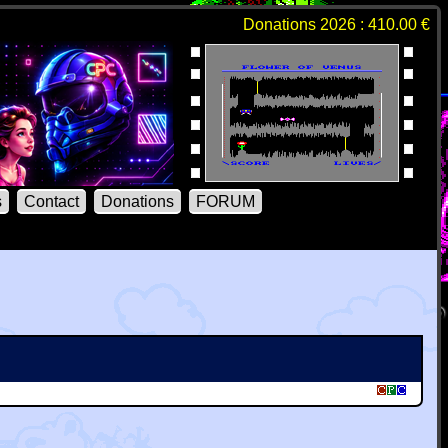
Donations 2026 : 410.00 €
s
Contact
Donations
FORUM