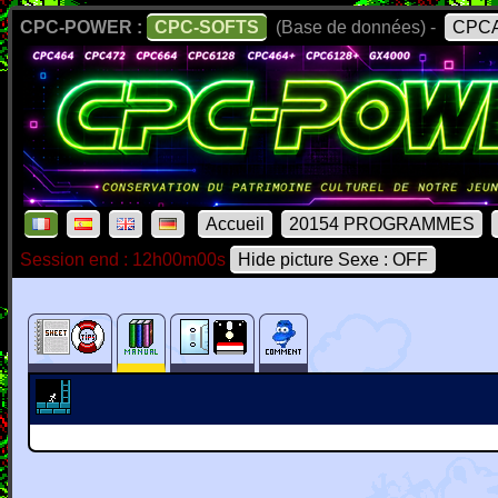
CPC-POWER :
CPC-SOFTS
(Base de données) -
CPCA
Accueil
20154 PROGRAMMES
Session end : 12h00m00s
Hide picture Sexe : OFF