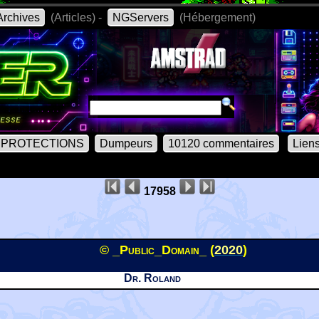
rchives
(Articles) -
NGServers
(Hébergement)
PROTECTIONS
Dumpeurs
10120 commentaires
Lien
17958
© _Public_Domain_ (
2020
)
Dr. Roland