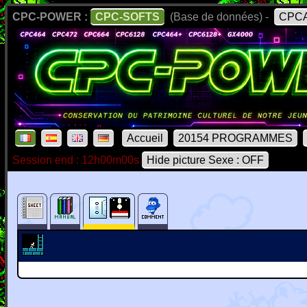
CPC-POWER :
CPC-SOFTS
(Base de données) -
CPCA
Accueil
20154 PROGRAMMES
Session end : 12h00m00s
Hide picture Sexe : OFF