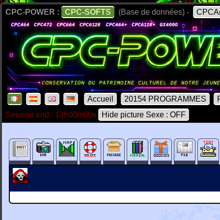
CPC-POWER :
CPC-SOFTS
(Base de données) -
CPCAr
Accueil
20154 PROGRAMMES
Session end : 12h00m00s
Hide picture Sexe : OFF