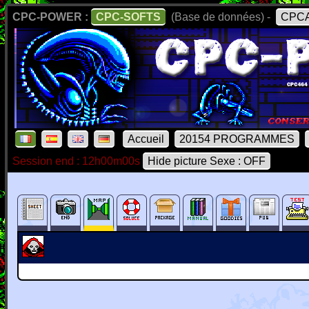
CPC-POWER :
CPC-SOFTS
(Base de données) -
CPCA
Accueil
20154 PROGRAMMES
Session end : 12h00m00s
Hide picture Sexe : OFF