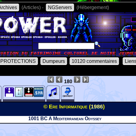
rchives
(Articles) -
NGServers
(Hébergement)
PROTECTIONS
Dumpeurs
10120 commentaires
Lien
180
© Ere Informatique (
1986
)
1001 BC A Mediterranean Odyssey