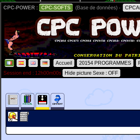
CPC-POWER :
CPC-SOFTS
(Base de données) -
CPCAr
Accueil
20154 PROGRAMMES
Session end : 12h00m00s
Hide picture Sexe : OFF