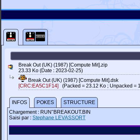
Break Out (UK) (1987) [Compute Mit].zip
23.33 Ko (Date : 2023-02-25)
Break Out (UK) (1987) [Compute Mit].dsk
[CRC:EA5C1F14]
(Packed = 23.12 Ko ; Unpacked = 1
INFOS
POKES
STRUCTURE
Chargement : RUN"BREAKOUT.BIN
Saisi par :
Stephane LEVASSORT