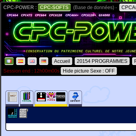
CPC-POWER :
CPC-SOFTS
(Base de données) -
CPCAr
Accueil
20154 PROGRAMMES
Session end : 12h00m00s
Hide picture Sexe : OFF