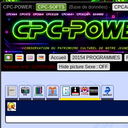
CPC-POWER :
CPC-SOFTS
(Base de données) -
CPCAr
Accueil
20154 PROGRAMMES
Session end : 12h00m00s
Hide picture Sexe : OFF