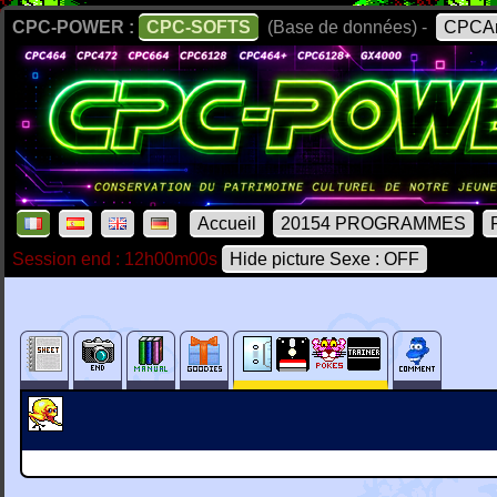
CPC-POWER :
CPC-SOFTS
(Base de données) -
CPCAr
Accueil
20154 PROGRAMMES
Session end : 12h00m00s
Hide picture Sexe : OFF