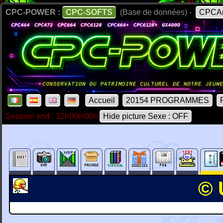
CPC-POWER :
CPC-SOFTS
(Base de données) -
CPCAr
Accueil
20154 PROGRAMMES
Session end : 12h00m00s
Hide picture Sexe : OFF
© 