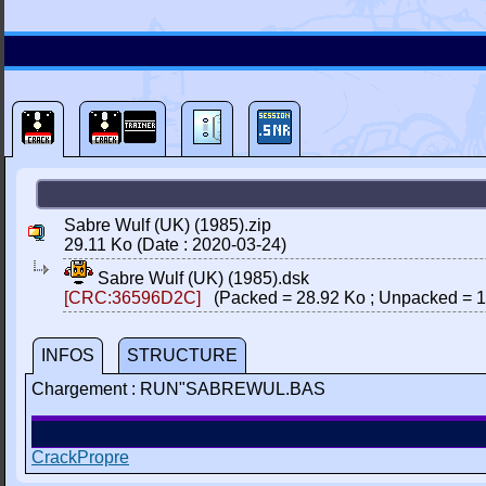
Sabre Wulf (UK) (1985).zip
29.11 Ko (Date : 2020-03-24)
Sabre Wulf (UK) (1985).dsk
[CRC:36596D2C]
(Packed = 28.92 Ko ; Unpacked = 1
INFOS
STRUCTURE
Chargement : RUN"SABREWUL.BAS
CrackPropre