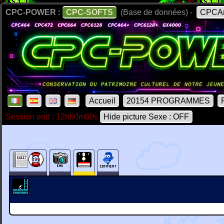
CPC-POWER :
CPC-SOFTS
(Base de données) -
CPCAr
Accueil
20154 PROGRAMMES
Session end : 12h00m00s
Hide picture Sexe : OFF