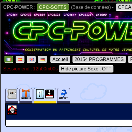
CPC-POWER :
CPC-SOFTS
(Base de données) -
CPCAr
Accueil
20154 PROGRAMMES
Session end : 12h00m00s
Hide picture Sexe : OFF