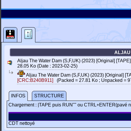
ALJAU 
Aljau The Water Dam (S,F,UK) (2023) [Original] [TAPE]
28.05 Ko (Date : 2023-02-25)
Aljau The Water Dam (S,F,UK) (2023) [Original] [T
[CRC:B240B911]
(Packed = 27.81 Ko ; Unpacked = 9
INFOS
STRUCTURE
Chargement : |TAPE puis RUN"" ou CTRL+ENTER(pavé n
CDT nettoyé