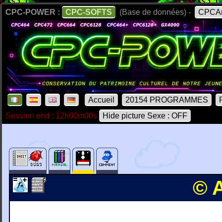
CPC-POWER :
CPC-SOFTS
(Base de données) -
CPCAr
Accueil
20154 PROGRAMMES
Session end : 12h00m00s
Hide picture Sexe : OFF
© 