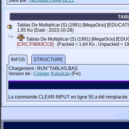
Saisi par :
Nicholas CAMPBELL
TABL
Tablas De Multiplicar (S) (1991) [MegaOcio] [EDUCATI
1.85 Ko (Date : 2023-10-28)
Tablas De Multiplicar (S) (1991) [MegaOcio] [EDU
[CRC:F9893CC6]
(Packed = 1.64 Ko ; Unpacked = 19
INFOS
STRUCTURE
Chargement : RUN"TABLAS.BAS
Version de :
Copper
,
Kukulcan
(Fix)
La commande CLEAR INPUT en ligne 50 a été remplacée p