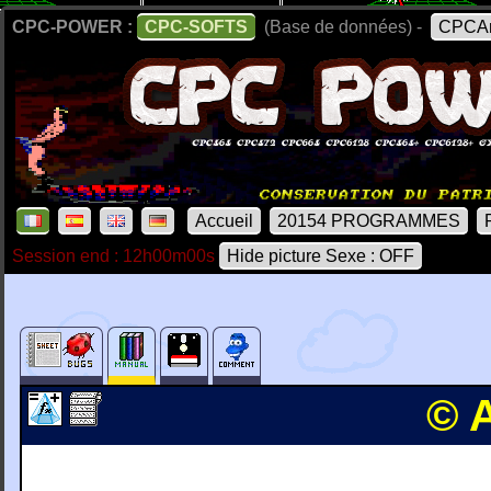
CPC-POWER :
CPC-SOFTS
(Base de données) -
CPCAr
Accueil
20154 PROGRAMMES
Session end : 12h00m00s
Hide picture Sexe : OFF
© 