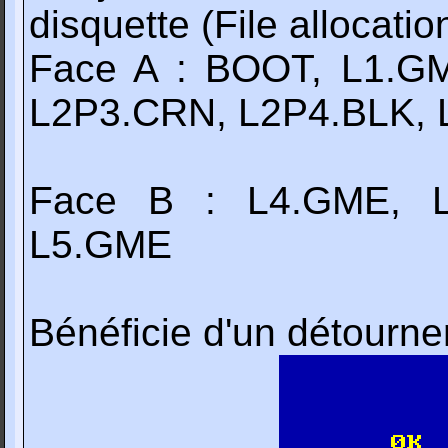
disquette (File allocatio
Face A : BOOT, L1.G
L2P3.CRN, L2P4.BLK,
Face B : L4.GME, L
L5.GME
Bénéficie d'un détourn