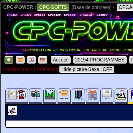
CPC-POWER :
CPC-SOFTS
(Base de données) -
CPCAr
Accueil
20154 PROGRAMMES
Session end : 12h00m00s
Hide picture Sexe : OFF